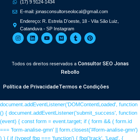
(17) 9 9124-1434
E-mail: jonasconsultorseolocal@gmail.com
Endereço: R. Estrela D'oeste, 18 - Vila São Luiz,
Catanduva - SP Instagram
Consultor SEO Jonas
Todos os direitos reservados a
Rebollo
Política de Privacidade
Termos e Condições
document.addEventListener('DOMContentLoaded', function
() { document.addEventListener('submit_success', function
(event) { const form = event.target; if ( form && ( form.id
=== 'form-analise-gmn' || form.closest('#form-analise-gmn')
) ) { if (typeof fbq === 'function') { fbq('track', 'Lead', {