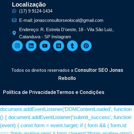
Localização
(17) 9 9124-1434
E-mail: jonasconsultorseolocal@gmail.com
Endereço: R. Estrela D'oeste, 18 - Vila São Luiz,
Catanduva - SP Instagram
Consultor SEO Jonas
Todos os direitos reservados a
Rebollo
Política de Privacidade
Termos e Condições
document.addEventListener('DOMContentLoaded', function
() { document.addEventListener('submit_success', function
(event) { const form = event.target; if ( form && ( form.id
=== 'form-analise-gmn' || form.closest('#form-analise-gmn')